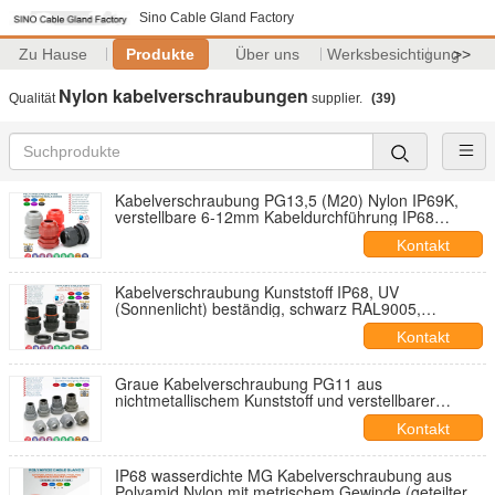
Sino Cable Gland Factory
Zu Hause
Produkte
Über uns
Werksbesichtigung
>>
Nylon kabelverschraubungen
Qualität
supplier.
(39)
Kabelverschraubung PG13,5 (M20) Nylon IP69K,
verstellbare 6-12mm Kabeldurchführung IP68
wasserdichter Stecker mit O-Ring
Kontakt
Kabelverschraubung Kunststoff IP68, UV
(Sonnenlicht) beständig, schwarz RAL9005,
M12~M75, metrisches Langgewinde
Kontakt
Graue Kabelverschraubung PG11 aus
nichtmetallischem Kunststoff und verstellbarer
wasserdichter 5-10 mm Kabelstecker
Kontakt
IP68 wasserdichte MG Kabelverschraubung aus
Polyamid Nylon mit metrischem Gewinde (geteilter