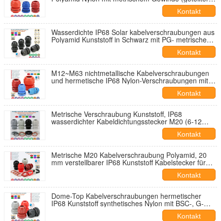
Typ) für Steuerkästen
Kontakt
Wasserdichte IP68 Solar kabelverschraubungen aus
Polyamid Kunststoff in Schwarz mit PG- metrischen
und NPT-Gewinden
Kontakt
M12~M63 nichtmetallische Kabelverschraubungen
und hermetische IP68 Nylon-Verschraubungen mit
Antivibrations mechanismus
Kontakt
Metrische Verschraubung Kunststoff, IP68
wasserdichter Kabeldichtungsstecker M20 (6-12
mm) mit O-Ring für Anschlussdose
Kontakt
Metrische M20 Kabelverschraubung Polyamid, 20
mm verstellbarer IP68 Kunststoff Kabelstecker für
6~12mm Drähte
Kontakt
Dome-Top Kabelverschraubungen hermetischer
IP68 Kunststoff synthetisches Nylon mit BSC-, G-
und BSP-Gewinden
Kontakt