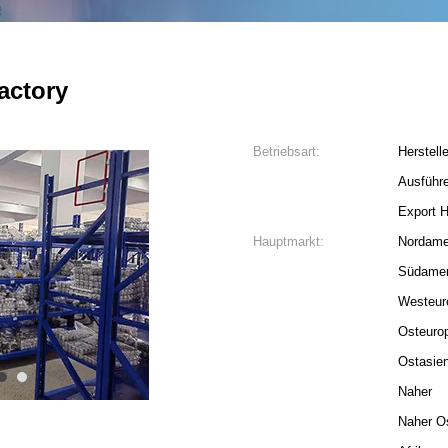
actory
Betriebsart:
Herstelle
Ausführe
Export H
Hauptmarkt:
Nordame
Südamer
Westeur
Osteuro
Ostasie
4
5
Naher
Naher O