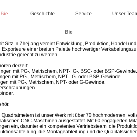
Bie
Geschichte
Service
Unser Tea
Bie
t Sitz in Zhejiang vereint Entwicklung, Produktion, Handel und 
nd Exporteure einer breiten Palette hochwertiger Verkabelungsz
Industrie gerecht zu werden.
ören derzeit:
bungen mit PG-, Metrischem, NPT-, G-, BSC- oder BSP-Gewinde.
ungen mit PG-, Metrischem, NPT-, G- oder BSP-Gewinde.
gen mit PG-, Metrischem, NPT- oder G-Gewinde.
rverschraubungen.
binder.
ehör.
0 Quadratmetern ist unser Werk mit über 70 hochmodernen, vol
tischen CNC-Maschinen ausgestattet. Mit 60 engagierten Mitar
ngen ein, darunter ein kompetentes Vertriebsteam, die Produktf
uktionsabteilung, die Montageabteilung und die Qualitätssiche