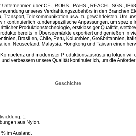
er Unternehmen über CE-, ROHS-, PAHS-, REACH-, SGS-, IP68-
nd Anwendung unseres Verdrahtungszubehörs in den Branchen Elek
, Transport, Telekommunikation usw. zu gewährleisten. Um u
n wir kontinuierlich kundenspezifische Anpassungen, um spezi
rittlicher Produktionstechnologie, erstklassiger Qualität, wett
odukte bereits in Überseemärkte exportiert und genießen in v
inien, Brasilien, Chile, Peru, Kolumbien, Großbritannien, Italie
ralien, Neuseeland, Malaysia, Hongkong und Taiwan einen her
er Kompetenz und modernster Produktionsausrüstung folgen wir
t“ und verbessern unsere Qualität kontinuierlich, um die Anfor
Geschichte
wicklung: 1.
ubungen aus Nylon.
0 % im Ausland.