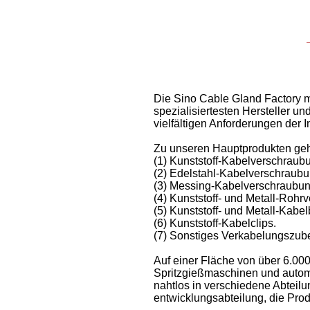
Die Sino Cable Gland Factory mi
spezialisiertesten Hersteller u
vielfältigen Anforderungen der 
Zu unseren Hauptprodukten geh
(1) Kunststoff-Kabelverschrau
(2) Edelstahl-Kabelverschraub
(3) Messing-Kabelverschraubun
(4) Kunststoff- und Metall-Roh
(5) Kunststoff- und Metall-Kabel
(6) Kunststoff-Kabelclips.
(7) Sonstiges Verkabelungszub
Auf einer Fläche von über 6.00
Spritzgießmaschinen und automa
nahtlos in verschiedene Abteilu
entwicklungsabteilung, die Prod