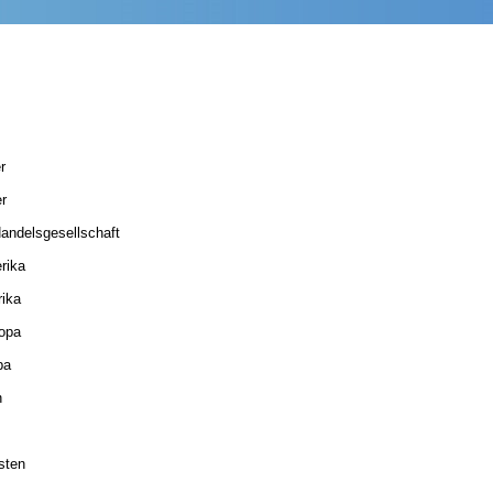
r
r
andelsgesellschaft
rika
ika
opa
pa
n
sten