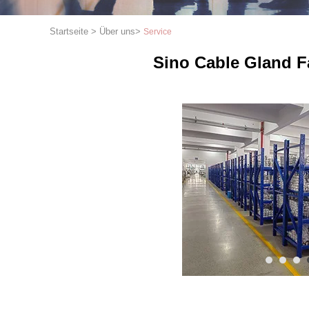
Startseite
>
Über uns
>
Service
Sino Cable Gland F
1
2
3