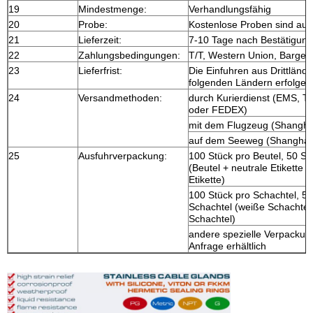
19
Mindestmenge:
Verhandlungsfähig
20
Probe:
Kostenlose Proben sind auf 
21
Lieferzeit:
7-10 Tage nach Bestätigung
22
Zahlungsbedingungen:
T/T, Western Union, Bargeld
23
Lieferfrist:
Die Einfuhren aus Drittländ
folgenden Ländern erfolgen
24
Versandmethoden:
durch Kurierdienst (EMS, 
oder FEDEX)
mit dem Flugzeug (Shanghai
auf dem Seeweg (Shanghai 
25
Ausfuhrverpackung:
100 Stück pro Beutel, 50 St
(Beutel + neutrale Etikette
Etikette)
100 Stück pro Schachtel, 50
Schachtel (weiße Schachte
Schachtel)
andere spezielle Verpackun
Anfrage erhältlich