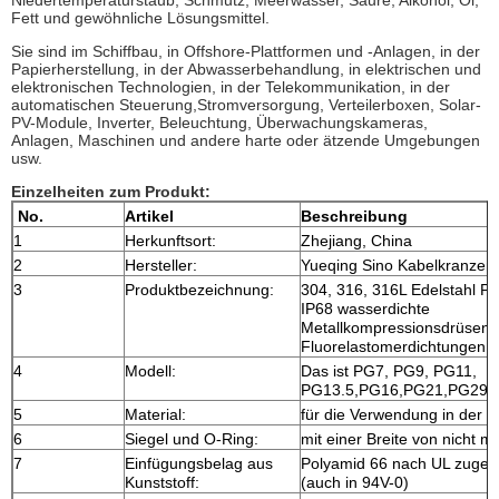
Fett und gewöhnliche Lösungsmittel.
Sie sind im Schiffbau, in Offshore-Plattformen und -Anlagen, in der
Papierherstellung, in der Abwasserbehandlung, in elektrischen und
elektronischen Technologien, in der Telekommunikation, in der
automatischen Steuerung,Stromversorgung, Verteilerboxen, Solar-
PV-Module, Inverter, Beleuchtung, Überwachungskameras,
Anlagen, Maschinen und andere harte oder ätzende Umgebungen
usw.
Einzelheiten zum Produkt:
No.
Artikel
Beschreibung
1
Herkunftsort:
Zhejiang, China
2
Hersteller:
Yueqing Sino Kabelkranzenf
3
Produktbezeichnung:
304, 316, 316L Edelstahl P
IP68 wasserdichte
Metallkompressionsdrüsen 
Fluorelastomerdichtungen
4
Modell:
Das ist PG7, PG9, PG11,
PG13.5,PG16,PG21,PG29,
5
Material:
für die Verwendung in der 
6
Siegel und O-Ring:
mit einer Breite von nicht 
7
Einfügungsbelag aus
Polyamid 66 nach UL zugel
Kunststoff:
(auch in 94V-0)