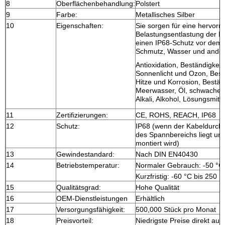
8
Oberflächenbehandlung:
Polstert
9
Farbe:
Metallisches Silber
10
Eigenschaften:
Sie sorgen für eine hervor
Belastungsentlastung der K
einen IP68-Schutz vor dem 
Schmutz, Wasser und andere
Antioxidation, Beständigkei
Sonnenlicht und Ozon, Best
Hitze und Korrosion, Bestän
Meerwasser, Öl, schwache 
Alkali, Alkohol, Lösungsmitte
11
Zertifizierungen:
CE, ROHS, REACH, IP68
12
Schutz:
IP68 (wenn der Kabeldurch
des Spannbereichs liegt un
montiert wird)
13
Gewindestandard:
Nach DIN EN40430
14
Betriebstemperatur:
Normaler Gebrauch: -50 °C 
Kurzfristig: -60 °C bis 250 °
15
Qualitätsgrad:
Hohe Qualität
16
OEM-Dienstleistungen
Erhältlich
17
Versorgungsfähigkeit:
500,000 Stück pro Monat
18
Preisvorteil:
Niedrigste Preise direkt aus