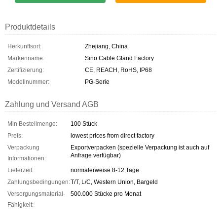
Produktdetails
Herkunftsort:
Zhejiang, China
Markenname:
Sino Cable Gland Factory
Zertifizierung:
CE, REACH, RoHS, IP68
Modellnummer:
PG-Serie
Zahlung und Versand AGB
Min Bestellmenge:
100 Stück
Preis:
lowest prices from direct factory
Verpackung
Exportverpacken (spezielle Verpackung ist auch auf
Anfrage verfügbar)
Informationen:
Lieferzeit:
normalerweise 8-12 Tage
Zahlungsbedingungen:
T/T, L/C, Western Union, Bargeld
Versorgungsmaterial-
500.000 Stücke pro Monat
Fähigkeit: