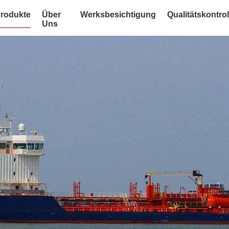
rodukte
Über
Werksbesichtigung
Qualitätskontrol
Uns