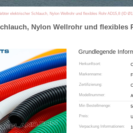
ärbter elektrischer Schlauch, Nylon Wellrohr und flexibles Rohr AD15,8 (ID 
 Schlauch, Nylon Wellrohr und flexibles
Grundlegende Infor
Herkunftsort:
C
Markenname:
F
Zertifizierung:
C
Modellnummer:
A
Min Bestellmenge:
5
Preis:
U
Verpackung Informationen:
1