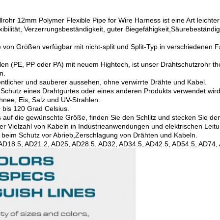
rohr 12mm Polymer Flexible Pipe for Wire Harness ist eine Art leichter
bilität, Verzerrungsbeständigkeit, guter Biegefähigkeit,Säurebeständigk
tte von Größen verfügbar mit nicht-split und Split-Typ in verschiede
hylen (PE, PP oder PA) mit neuem Hightech, ist unser Drahtschutzroh
n.
entlicher und sauberer aussehen, ohne verwirrte Drähte und Kabel.
zum Schutz eines Drahtgurtes oder eines anderen Produkts verwendet w
hnee, Eis, Salz und UV-Strahlen.
 bis 120 Grad Celsius.
uf die gewünschte Größe, finden Sie den Schlitz und stecken Sie den
er Vielzahl von Kabeln in Industrieanwendungen und elektrischen Leit
t beim Schutz vor Abrieb,Zerschlagung von Drähten und Kabeln.
 AD18.5, AD21.2, AD25, AD28.5, AD32, AD34.5, AD42.5, AD54.5, AD74,