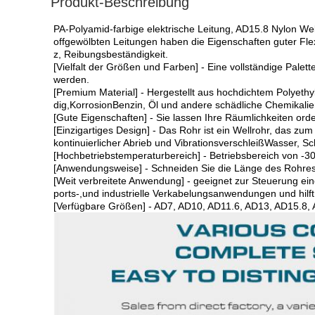
Produkt-Beschreibung
PA-Polyamid-farbige elektrische Leitung, AD15.8 Nylon Well
offgewölbten Leitungen haben die Eigenschaften guter Flexi
z, Reibungsbeständigkeit.
[Vielfalt der Größen und Farben] - Eine vollständige Pale
werden.
[Premium Material] - Hergestellt aus hochdichtem Polyet
dig,KorrosionBenzin, Öl und andere schädliche Chemikalie
[Gute Eigenschaften] - Sie lassen Ihre Räumlichkeiten ord
[Einzigartiges Design] - Das Rohr ist ein Wellrohr, das 
kontinuierlicher Abrieb und VibrationsverschleißWasser, Sc
[Hochbetriebstemperaturbereich] - Betriebsbereich von -30
[Anwendungsweise] - Schneiden Sie die Länge des Rohres a
[Weit verbreitete Anwendung] - geeignet zur Steuerung ein
ports-,und industrielle Verkabelungsanwendungen und hilf
[Verfügbare Größen] - AD7, AD10, AD11.6, AD13, AD15.8,