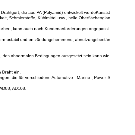
 Drahtgurt, die aus PA (Polyamid) entwickelt wurdeKunstst
eit, Schmierstoffe, Kühlmittel usw., helle Oberflächenglan
nen Farben, kann auch nach Kundenanforderungen angepasst
r thermostabil und entzündungshemmend, abnutzungsbestän
ird, das abnormalen Bedingungen ausgesetzt sein kann.wie
 Draht ein.
ungen, die für verschiedene Automotive-, Marine-, Power-S
 AD88, AD108.