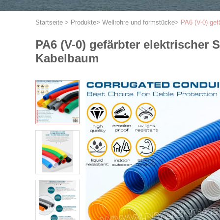
Startseite
>
Produkte
>
Wellrohre und formstücke
>
PA6 (V-0) gef
PA6 (V-0) gefärbter elektrischer
Kabelbaum