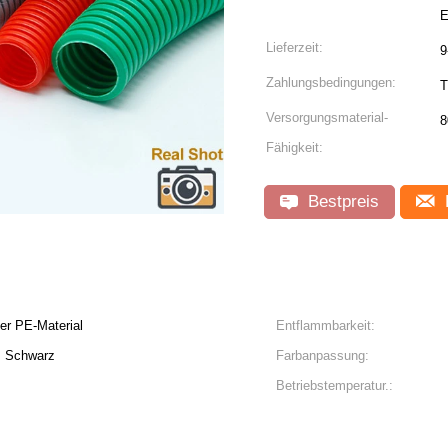
E
Lieferzeit:
9
Zahlungsbedingungen:
T
Versorgungsmaterial-
8
Fähigkeit:
Bestpreis
der PE-Material
Entflammbarkeit:
u, Schwarz
Farbanpassung:
Betriebstemperatur.: