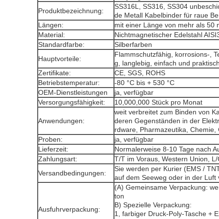
SS316L, SS316, SS304 unbeschich
Produktbezeichnung:
de Metall Kabelbinder für raue Be
Längen:
mit einer Länge von mehr als 50
Material:
Nichtmagnetischer Edelstahl AISI
Standardfarbe:
Silberfarben
Flammschutzfähig, korrosions-, T
Hauptvorteile:
g, langlebig, einfach und praktisc
Zertifikate:
CE, SGS, ROHS
Betriebstemperatur:
-80 °C bis + 530 °C
OEM-Dienstleistungen
ja, verfügbar
Versorgungsfähigkeit:
10,000,000 Stück pro Monat
weit verbreitet zum Binden von K
Anwendungen:
deren Gegenständen in der Elektr
rdware, Pharmazeutika, Chemie, 
Proben:
ja, verfügbar
Lieferzeit:
Normalerweise 8-10 Tage nach Au
Zahlungsart:
T/T im Voraus, Western Union, L/
Sie werden per Kurier (EMS / TN
Versandbedingungen:
auf dem Seeweg oder in der Luft 
(A) Gemeinsame Verpackung: weiß
ton
B) Spezielle Verpackung:
Ausfuhrverpackung:
1, farbiger Druck-Poly-Tasche + E