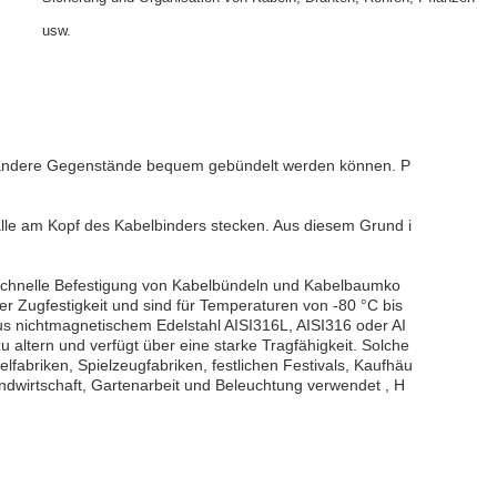
usw.
der andere Gegenstände bequem gebündelt werden können. P
alle am Kopf des Kabelbinders stecken. Aus diesem Grund i
e schnelle Befestigung von Kabelbündeln und Kabelbaumko
r Zugfestigkeit und sind für Temperaturen von -80 °C bis
aus nichtmagnetischem Edelstahl AISI316L, AISI316 oder AI
u altern und verfügt über eine starke Tragfähigkeit. Solche
fabriken, Spielzeugfabriken, festlichen Festivals, Kaufhäu
ndwirtschaft, Gartenarbeit und Beleuchtung verwendet , H