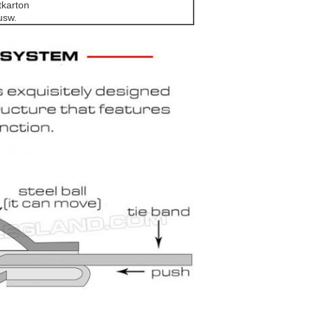
tkarton
usw.