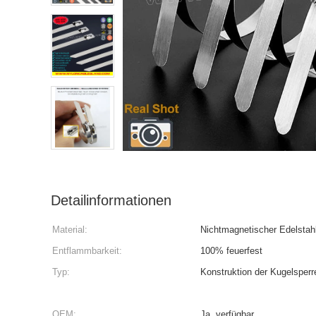
Detailinformationen
Material:
Nichtmagnetischer Edelstah
Entflammbarkeit:
100% feuerfest
Typ:
Konstruktion der Kugelsperr
OEM:
Ja, verfügbar