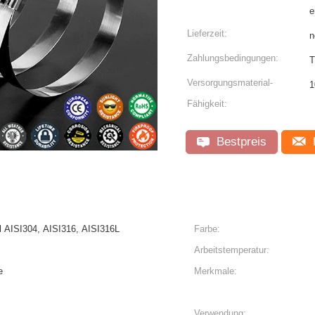
e
Lieferzeit:
n
Zahlungsbedingungen:
T
Versorgungsmaterial-
1
Fähigkeit:
Bestpreis
l AISI304, AISI316, AISI316L
Farbe:
Arbeitstemperatur:
e
Merkmale:
Verwendung: