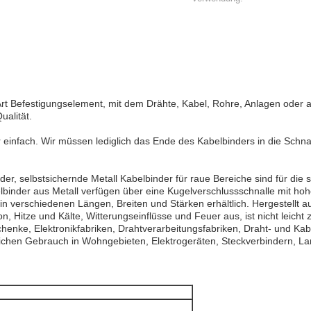
e Art Befestigungselement, mit dem Drähte, Kabel, Rohre, Anlagen o
ualität.
r einfach. Wir müssen lediglich das Ende des Kabelbinders in die Schn
r, selbstsichernde Metall Kabelbinder für raue Bereiche sind für di
binder aus Metall verfügen über eine Kugelverschlussschnalle mit hohe
in verschiedenen Längen, Breiten und Stärken erhältlich. Hergestellt 
, Hitze und Kälte, Witterungseinflüsse und Feuer aus, ist nicht leicht z
enke, Elektronikfabriken, Drahtverarbeitungsfabriken, Draht- und Kabel
lichen Gebrauch in Wohngebieten, Elektrogeräten, Steckverbindern, La