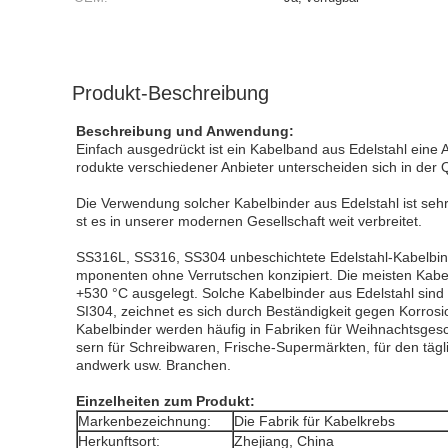
Produkt-Beschreibung
Beschreibung und Anwendung:
Einfach ausgedrückt ist ein Kabelband aus Edelstahl ein
rodukte verschiedener Anbieter unterscheiden sich in der Q
Die Verwendung solcher Kabelbinder aus Edelstahl ist seh
st es in unserer modernen Gesellschaft weit verbreitet.
SS316L, SS316, SS304 unbeschichtete Edelstahl-Kabelbinde
mponenten ohne Verrutschen konzipiert. Die meisten Kabel
+530 °C ausgelegt. Solche Kabelbinder aus Edelstahl sind 
SI304, zeichnet es sich durch Beständigkeit gegen Korrosion
Kabelbinder werden häufig in Fabriken für Weihnachtsgesch
sern für Schreibwaren, Frische-Supermärkten, für den täg
andwerk usw. Branchen.
Einzelheiten zum Produkt:
Markenbezeichnung:
Die Fabrik für Kabelkrebs
Herkunftsort:
Zhejiang, China