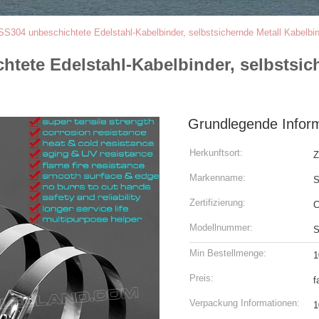
304 unbeschichtete Edelstahl-Kabelbinder, selbstsichernde Metall Kabelbin
tete Edelstahl-Kabelbinder, selbstsich
Grundlegende Infor
Herkunftsort:
Z
Markenname:
S
Zertifizierung:
C
Modellnummer:
S
Min Bestellmenge:
1
Preis:
f
Verpackung Informationen:
1