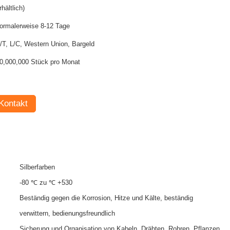
rhältlich)
ormalerweise 8-12 Tage
/T, L/C, Western Union, Bargeld
0,000,000 Stück pro Monat
Kontakt
Silberfarben
-80 ℃ zu ℃ +530
Beständig gegen die Korrosion, Hitze und Kälte, beständig
verwittern, bedienungsfreundlich
Sicherung und Organisation von Kabeln, Drähten, Rohren, Pflanzen