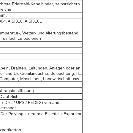
tete Edelstahl-Kabelbinder, selbstsichern
reiche
 mm,
304, AISI316, AISI316L
emperatur-, Wetter- und Alterungsbeständi
h, einfach zu bedienen
abeln, Drähten, Leitungen, Anlagen oder an
o- und Elektronikindustrie, Beleuchtung, Ha
Computer, Maschinen, Landwirtschaft usw.
ftragsbestätigung
C auf Sicht
T / DHL / UPS / FEDEX) versandt.
versandt.
er Polybag + neutrale Etikette + Exportkar
xportkarton